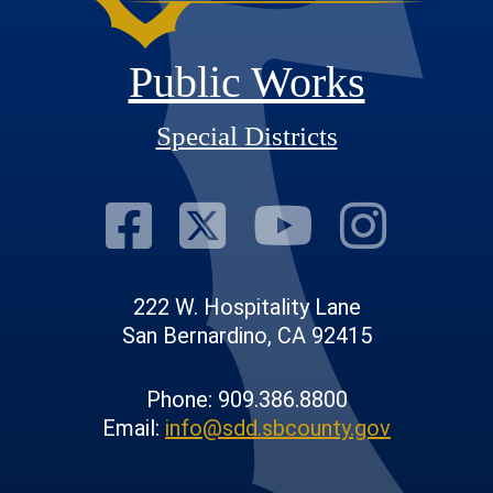
Public Works
Special Districts
Visit Our Fac
Visit Our T
Visit O
Visi
222 W. Hospitality Lane
San Bernardino, CA 92415
Phone: 909.386.8800
Email:
info@sdd.sbcounty.gov