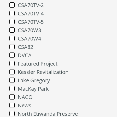
CSA70TV-2
CSA70TV-4
CSA70TV-5
CSA70W3
CSA70W4
CSA82
DVCA
Featured Project
Kessler Revitalization
Lake Gregory
MacKay Park
NACO
News
North Etiwanda Preserve