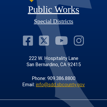
Public Works
Special Districts
Visit Our Fac
Visit Our T
Visit O
Visi
222 W. Hospitality Lane
San Bernardino, CA 92415
Phone: 909.386.8800
Email:
info@sdd.sbcounty.gov