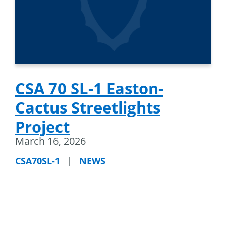
CSA 70 SL-1 Easton-
Cactus Streetlights
Project
March 16, 2026
CSA70SL-1
|
NEWS