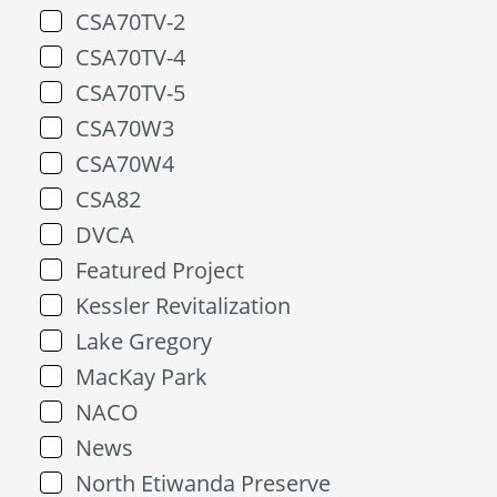
CSA70TV-2
CSA70TV-4
CSA70TV-5
CSA70W3
CSA70W4
CSA82
DVCA
Featured Project
Kessler Revitalization
Lake Gregory
MacKay Park
NACO
News
North Etiwanda Preserve