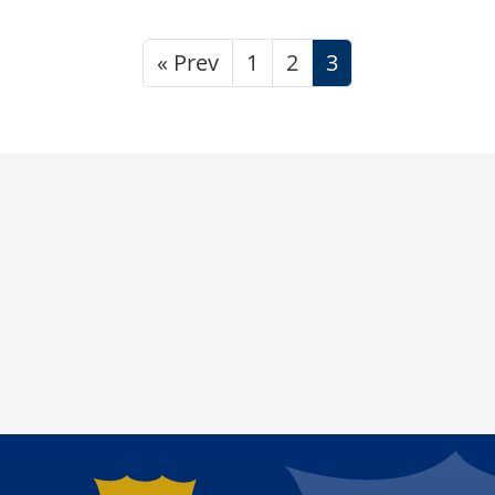
« Prev
1
2
3