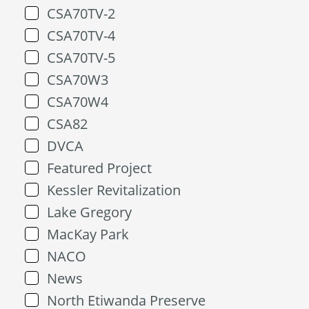
CSA70TV-2
CSA70TV-4
CSA70TV-5
CSA70W3
CSA70W4
CSA82
DVCA
Featured Project
Kessler Revitalization
Lake Gregory
MacKay Park
NACO
News
North Etiwanda Preserve