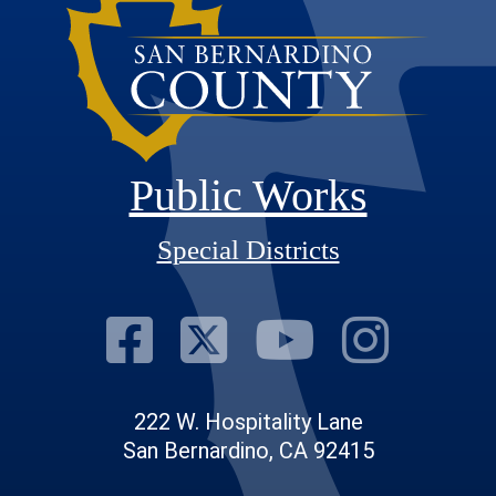
Public Works
Special Districts
Visit Our Fac
Visit Our T
Visit O
Visi
222 W. Hospitality Lane
San Bernardino, CA 92415